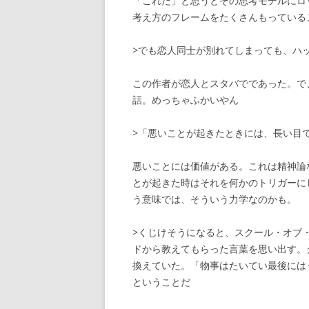
「これだ」と思うとその思考モデルにロ
考え方のフレームをたくさんもっている
>でも恋人同士が別れてしまっても、ハ
この作者が恋人とスタバでであった。で
話。めっちゃふかいやん
>「悪いことが起きたときには、長い目で
悪いことには価値がある。これは精神論
とが起きた時はそれを何かのトリガーに
う意味では、そういう力学なのかも。
>くじけそうになると、スクール・オブ・
ドから教えてもらった言葉を思い出す。
換えていた。「物事はたいてい最後には
ということだ