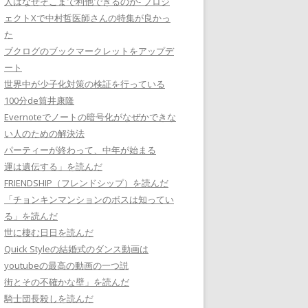
人はなぜそこまで利他できるのか- プロジ
ェクトXで中村哲医師さんの特集が良かっ
た
ブクログのブックマークレットをアップデ
ート
世界中が少子化対策の検証を行っている
100分de筒井康隆
Evernoteでノートの暗号化がなぜかできな
い人のための解決法
パーティーが終わって、中年が始まる
運は遺伝する」を読んだ
FRIENDSHIP（フレンドシップ）を読んだ
「チョンキンマンションのボスは知ってい
る」を読んだ
世に棲む日日を読んだ
Quick Styleの結婚式のダンス動画は
youtubeの最高の動画の一つ説
街とその不確かな壁」を読んだ
騎士団長殺しを読んだ