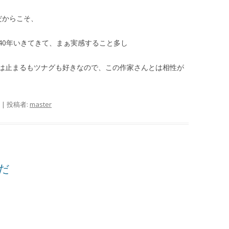
だからこそ、
40年いきてきて、まぁ実感すること多し
は止まるもツナグも好きなので、この作家さんとは相性が
|
投稿者:
master
だ