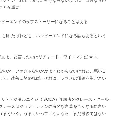
ックインされてしまう。そうならないように、自分なりの
ことが重要
ッピーエンドのラブストーリーになることはある
、別れたけれども、ハッピーエンドになる話もあるという
見よ」と言ったのはリチャード・ワイズマンだ ★ 4。
なのか、ファクトなのかがよくわからないけれど、悪いこ
して、改善に努めれば、それは、プラスの価値を生むとい
ザ・デジタルエイジ（ SODA）創設者のグレース・グール
グレースはジョン・レノンの有名な言葉をこんな風に言い
うまくいく。うまくいっていないなら、まだ最後ではない