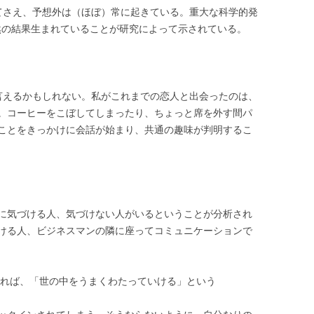
てさえ、予想外は（ほぼ）常に起きている。重大な科学的発
る偶然の結果生まれていることが研究によって示されている。
言えるかもしれない。私がこれまでの恋人と出会ったのは、
。コーヒーをこぼしてしまったり、ちょっと席を外す間パ
ことをきっかけに会話が始まり、共通の趣味が判明するこ
に気づける人、気づけない人がいるということが分析され
ける人、ビジネスマンの隣に座ってコミュニケーションで
どあれば、「世の中をうまくわたっていける」という