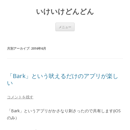
いけいけどんどん
コ
メニュー
ン
テ
ン
ツ
へ
月別アーカイブ:
2016年6月
ス
キ
ッ
プ
「Bark」という吠えるだけのアプリが楽し
い
コメントを残す
「Bark」というアプリがかさなり刺さったので共有します(iOS
のみ）