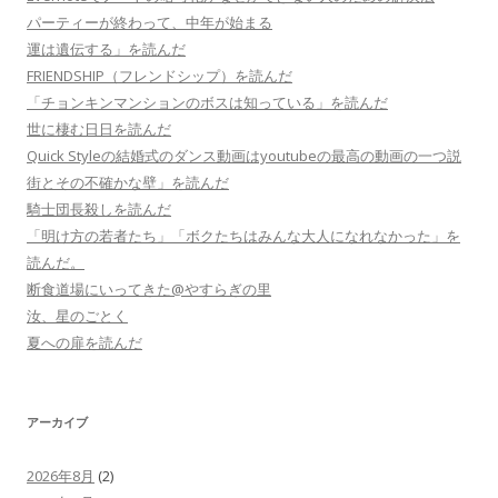
パーティーが終わって、中年が始まる
運は遺伝する」を読んだ
FRIENDSHIP（フレンドシップ）を読んだ
「チョンキンマンションのボスは知っている」を読んだ
世に棲む日日を読んだ
Quick Styleの結婚式のダンス動画はyoutubeの最高の動画の一つ説
街とその不確かな壁」を読んだ
騎士団長殺しを読んだ
「明け方の若者たち」「ボクたちはみんな大人になれなかった」を
読んだ。
断食道場にいってきた@やすらぎの里
汝、星のごとく
夏への扉を読んだ
アーカイブ
2026年8月
(2)