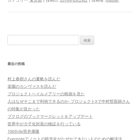
カテゴリー:
未分類
| 投稿日:
2016年6月29日
|
投稿者:
master
検
索:
最近の投稿
村上春樹さんの夏帆を読んだ
楽園のカンヴァスを読んだ
プロジェクトヘイルメアリーの映画を見た
人はなぜそこまで利他できるのか- プロジェクトXで中村哲医師さん
の特集が良かった
ブクログのブックマークレットをアップデート
世界中が少子化対策の検証を行っている
100分de筒井康隆
Evernoteでノートの暗号化がなぜかできない人のための解決法