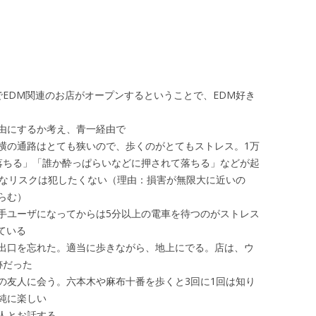
EDM関連のお店がオープンするということで、EDM好き
由にするか考え、青一経由で
横の通路はとても狭いので、歩くのがとてもストレス。1万
落ちる」「誰か酔っぱらいなどに押されて落ちる」などが起
んなリスクは犯したくない（理由：損害が無限大に近いの
らむ）
手ユーザになってからは5分以上の電車を待つのがストレス
ている
出口を忘れた。適当に歩きながら、地上にでる。店は、ウ
跡だった
の友人に会う。六本木や麻布十番を歩くと3回に1回は知り
純に楽しい
人とお話する