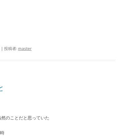
|
投稿者:
master
と
当然のことだと思っていた
い時