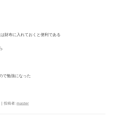
4枚は財布に入れておくと便利である
ら
ので勉強になった
|
投稿者:
master