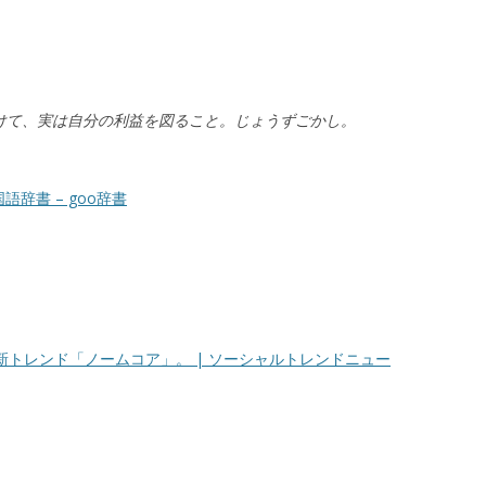
けて、実は自分の利益を図ること。じょうずごかし。
辞書 – goo辞書
新トレンド「ノームコア」。 | ソーシャルトレンドニュー