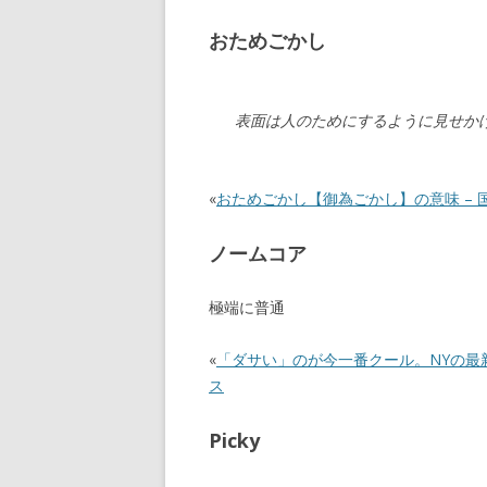
おためごかし
表面は人のためにするように見せか
«
おためごかし【御為ごかし】の意味 – 国語
ノームコア
極端に普通
«
「ダサい」のが今一番クール。NYの最
ス
Picky