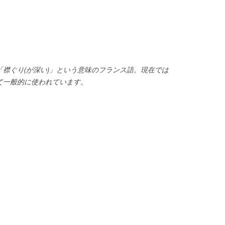
(首)で、「襟ぐり(が深い)」という意味のフランス語。現在では
て一般的に使われています。