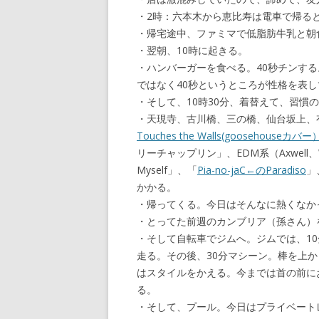
・2時：六本木から恵比寿は電車で帰る
・帰宅途中、ファミマで低脂肪牛乳と朝
・翌朝、10時に起きる。
・ハンバーガーを食べる。40秒チンする
ではなく40秒というところが性格を表
・そして、10時30分、着替えて、習慣
・天現寺、古川橋、三の橋、仙台坂上、
Touches the Walls(goosehouseカバー
リーチャップリン」、EDM系（Axwell、W&W
Myself」、「
Pia-no-jaC←のParadiso
」
かかる。
・帰ってくる。今日はそんなに熱くなか
・とってた前週のカンブリア（孫さん）
・そして自転車でジムへ。ジムでは、1
走る。その後、30分マシーン。棒を上
はスタイルをかえる。今までは首の前に
る。
・そして、プール。今日はプライベート