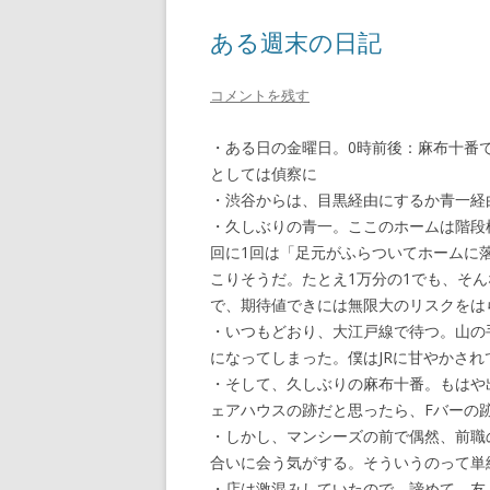
ある週末の日記
コメントを残す
・ある日の金曜日。0時前後：麻布十番で
としては偵察に
・渋谷からは、目黒経由にするか青一経
・久しぶりの青一。ここのホームは階段
回に1回は「足元がふらついてホームに
こりそうだ。たとえ1万分の1でも、そ
で、期待値できには無限大のリスクをは
・いつもどおり、大江戸線で待つ。山の
になってしまった。僕はJRに甘やかされ
・そして、久しぶりの麻布十番。もはや
ェアハウスの跡だと思ったら、Fバーの
・しかし、マンシーズの前で偶然、前職
合いに会う気がする。そういうのって単
・店は激混みしていたので、諦めて、友