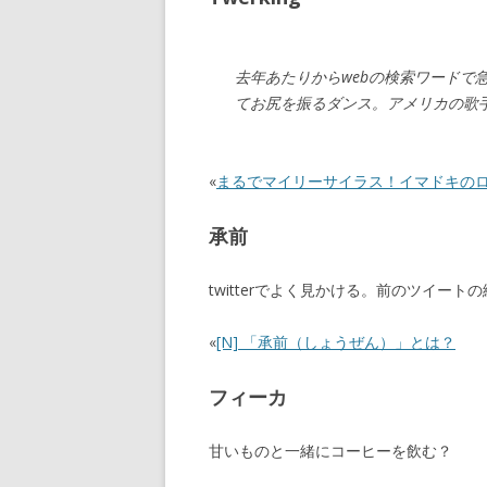
去年あたりからwebの検索ワードで
てお尻を振るダンス。アメリカの歌
«
まるでマイリーサイラス！イマドキのロボット
承前
twitterでよく見かける。前のツイート
«
[N] 「承前（しょうぜん）」とは？
フィーカ
甘いものと一緒にコーヒーを飲む？