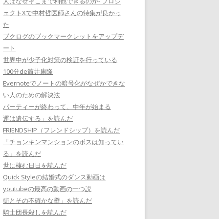
人はなぜそこまで利他できるのか- プロジ
ェクトXで中村哲医師さんの特集が良かっ
た
ブクログのブックマークレットをアップデ
ート
世界中が少子化対策の検証を行っている
100分de筒井康隆
Evernoteでノートの暗号化がなぜかできな
い人のための解決法
パーティーが終わって、中年が始まる
運は遺伝する」を読んだ
FRIENDSHIP（フレンドシップ）を読んだ
「チョンキンマンションのボスは知ってい
る」を読んだ
世に棲む日日を読んだ
Quick Styleの結婚式のダンス動画は
youtubeの最高の動画の一つ説
街とその不確かな壁」を読んだ
騎士団長殺しを読んだ