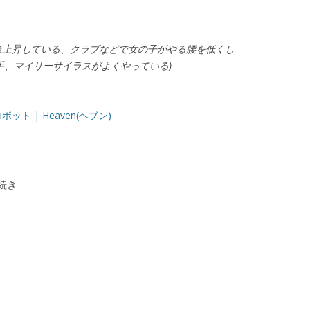
急上昇している、クラブなどで女の子がやる腰を低くし
手、マイリーサイラスがよくやっている)
 | Heaven(ヘブン)
の続き