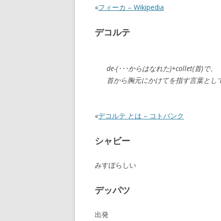
«
フィーカ – Wikipedia
デコルテ
de-(･･･からはなれた)+collet
首から胸元にかけてを指す言葉とし
«
デコルテ とは – コトバンク
シャビー
みすぼらしい
デッパツ
出発