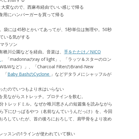
と大変なので、西麻布経由でいい感じで帰る
食用にハンバーガーを買って帰る
。袋には45秒とかいてあってが、5秒単位は無理や。50秒
している気がする
のマラソン
有栖川公園などを経由。音楽は、
手をたたけ／NICO
）
、「madonnaのray of light」、「ラッツ＆スターのロン
など）」、「Charcoal FilterのBrand-New
、「
Baby BashのCyclone
」などデタラメにシャッフルが
ったのでいつもより水はいらない
を見ながらストレッチ。プロテインを飲む。
0分トレッドミル。なぜか唯川恵さんの短篇集を読みながら
から下にひっぱるやつ（名前なんていうんだっけ）を、今回
おろしていたが、首の後ろにおろして、肩甲骨をより攻め
レッスンの1ラインが使われていて狭い