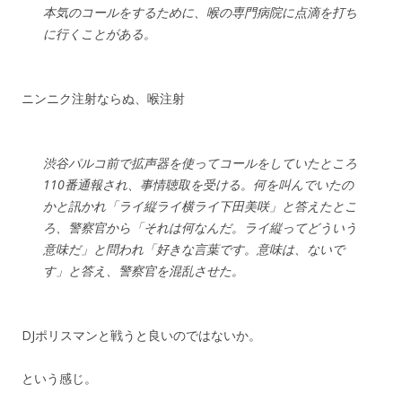
本気のコールをするために、喉の専門病院に点滴を打ち
に行くことがある。
ニンニク注射ならぬ、喉注射
渋谷パルコ前で拡声器を使ってコールをしていたところ
110番通報され、事情聴取を受ける。何を叫んでいたの
かと訊かれ「ライ縦ライ横ライ下田美咲」と答えたとこ
ろ、警察官から「それは何なんだ。ライ縦ってどういう
意味だ」と問われ「好きな言葉です。意味は、ないで
す」と答え、警察官を混乱させた。
DJポリスマンと戦うと良いのではないか。
という感じ。