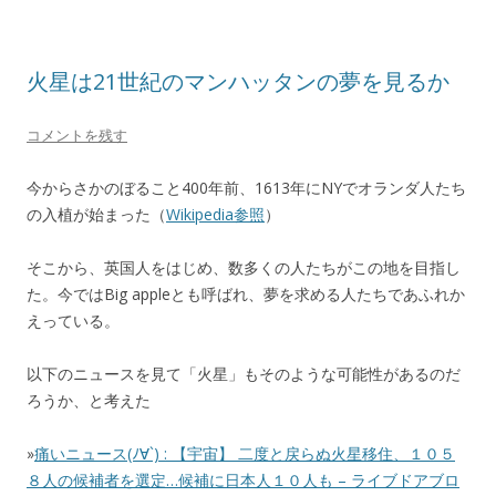
火星は21世紀のマンハッタンの夢を見るか
コメントを残す
今からさかのぼること400年前、1613年にNYでオランダ人たち
の入植が始まった（
Wikipedia参照
）
そこから、英国人をはじめ、数多くの人たちがこの地を目指し
た。今ではBig appleとも呼ばれ、夢を求める人たちであふれか
えっている。
以下のニュースを見て「火星」もそのような可能性があるのだ
ろうか、と考えた
»
痛いニュース(ﾉ∀`) : 【宇宙】 二度と戻らぬ火星移住、１０５
８人の候補者を選定…候補に日本人１０人も – ライブドアブロ