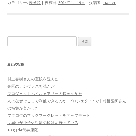
カテゴリー:
未分類
| 投稿日:
2014年1月19日
|
投稿者:
master
検
索:
最近の投稿
村上春樹さんの夏帆を読んだ
楽園のカンヴァスを読んだ
プロジェクトヘイルメアリーの映画を見た
人はなぜそこまで利他できるのか- プロジェクトXで中村哲医師さん
の特集が良かった
ブクログのブックマークレットをアップデート
世界中が少子化対策の検証を行っている
100分de筒井康隆