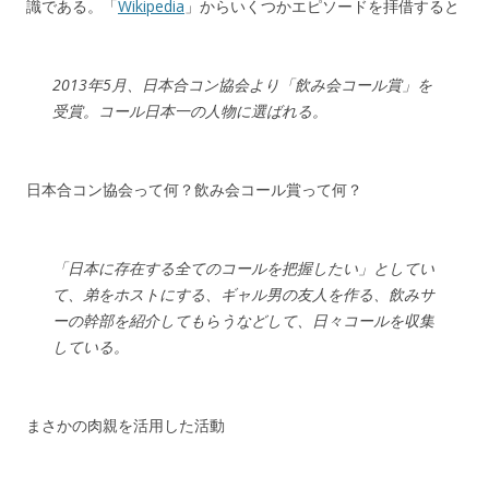
識である。「
Wikipedia
」からいくつかエピソードを拝借すると
2013年5月、日本合コン協会より「飲み会コール賞」を
受賞。コール日本一の人物に選ばれる。
日本合コン協会って何？飲み会コール賞って何？
「日本に存在する全てのコールを把握したい」としてい
て、弟をホストにする、ギャル男の友人を作る、飲みサ
ーの幹部を紹介してもらうなどして、日々コールを収集
している。
まさかの肉親を活用した活動