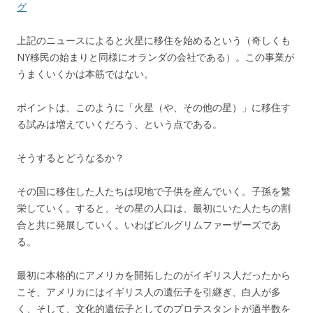
グ
上記のニュースによると火星に移住を始めるという（奇しくも
NY移民の始まりと同様にオランダの会社である）。この事業が
うまくいくかは本筋ではない。
ポイントは、このように「火星（や、その他の星）」に移住す
る試みは増えていくだろう、という点である。
そうするとどうなるか？
その国に移住した人たちは現地で子供を産んでいく。子孫を繁
栄していく。すると、その星の人口は、最初にいた人たちの割
合と共に発展していく。いわばピルグリムファーザーズであ
る。
最初に本格的にアメリカを開拓したのがイギリス人だったから
こそ、アメリカにはイギリス人の遺伝子を引継ぎ、白人が多
く、そして、文化的遺伝子としてのプロテスタントが過半数を