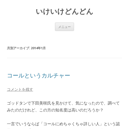
いけいけどんどん
コ
メニュー
ン
テ
ン
ツ
へ
月別アーカイブ:
2014年1月
ス
キ
ッ
プ
コールというカルチャー
コメントを残す
ゴッドタンで下田美咲氏を見かけて、気になったので、調べて
みたのだけれど、この方の知名度は高いのだろうか？
一言でいうならば「コールにめちゃくちゃ詳しい人」という認