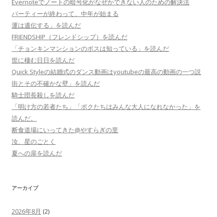
Evernoteでノートの暗号化がなぜかできない人のための解決法
パーティーが終わって、中年が始まる
運は遺伝する」を読んだ
FRIENDSHIP（フレンドシップ）を読んだ
「チョンキンマンションのボスは知っている」を読んだ
世に棲む日日を読んだ
Quick Styleの結婚式のダンス動画はyoutubeの最高の動画の一つ説
街とその不確かな壁」を読んだ
騎士団長殺しを読んだ
「明け方の若者たち」「ボクたちはみんな大人になれなかった」を
読んだ。
断食道場にいってきた@やすらぎの里
汝、星のごとく
夏への扉を読んだ
アーカイブ
2026年8月
(2)