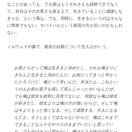
なことがあっても、でも彼はもうそれさえも経験できてなく
て。自分はその大変さも踏まえて、生きていることに感謝しな
きゃな、という風な。でも、同時に、生きるというのはそんな
に簡単でもない。サバイバルという表現の方が近いのかもしれ
ない。
ノルウェイの森で、親友の自殺について主人公がいう。
お前とちがって俺は生きると決めたし、それも俺なりに
きちんと生きると決めたんだ。お前だってきっと辛かっ
ただろうけど、俺だって辛いんだ。本当だよ。これとい
うのもお前が直子を残して死んじゃったせいなんだぜ。
でも俺は彼女を絶対に見捨てないよ。何故なら俺は彼女
が好きだし、彼女よりは俺の方が強いからだ。そして俺
は今よりもっと強くなる。そして成熟する。大人になる
んだよ。そうしなくてはならないからだ。俺はこれまで
できることなら十七や十八のままでいたいと思ってい
た。でも今はそうは思わない。俺はもう十代の少年じゃ