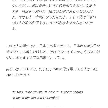
ないんだよ。俺は責任というものを感じるんだ。なあキ
ズキ、俺はもうお前と一緒にいた頃の俺じゃないんだ
よ。俺はもう二十歳になったんだよ。そして俺は生きつ
づけるための代償をきちっと払わなきゃならないんだ
よ。
これは人の話だけど、日本にも当てはまる。日本は今後少子化
で経済的にも厳しいけれど、それでも生きていかなくちゃいけ
ない。まぁまぁタフな未来だとしても。
あるいは、tik tokで、たまたまaviciiの歌を歌ってる人がいた。
the nightだった
He said, “One day you’ll leave this world behind
So live a life you will remember.”