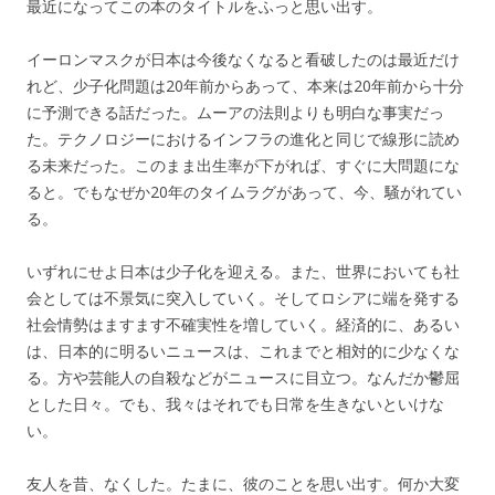
最近になってこの本のタイトルをふっと思い出す。
イーロンマスクが日本は今後なくなると看破したのは最近だけ
れど、少子化問題は20年前からあって、本来は20年前から十分
に予測できる話だった。ムーアの法則よりも明白な事実だっ
た。テクノロジーにおけるインフラの進化と同じで線形に読め
る未来だった。このまま出生率が下がれば、すぐに大問題にな
ると。でもなぜか20年のタイムラグがあって、今、騒がれてい
る。
いずれにせよ日本は少子化を迎える。また、世界においても社
会としては不景気に突入していく。そしてロシアに端を発する
社会情勢はますます不確実性を増していく。経済的に、あるい
は、日本的に明るいニュースは、これまでと相対的に少なくな
る。方や芸能人の自殺などがニュースに目立つ。なんだか鬱屈
とした日々。でも、我々はそれでも日常を生きないといけな
い。
友人を昔、なくした。たまに、彼のことを思い出す。何か大変