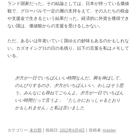
ランド国家だった。その結論としては、日本が持っている価値
観で、グローバルで一定の層の支持をえて、その人たちの税金
や支援金で生きるという結果だった。経済的に外貨を獲得でき
ない国は、価値観からの支援を受けるしかない。
ただ、あるいは年老いていく国ゆえの妙味もあるのかもしれな
い。カズオイシグロの日の名残り。
以下の言葉を私はメモして
いる。
夕方が一日でいちばんいい時間なんだ。脚を伸ばして、
のんびりするのさ。夕方がいちばんいい。わしはそう思
う。みんなにも尋ねてごらんよ。夕方が一日でいちばん
いい時間だって言うよ」 「たしかにおっしゃるとおり
かもしれません」と私は言いました
カテゴリー:
未分類
| 投稿日:
2022年6月4日
|
投稿者:
master