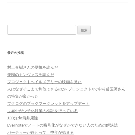
検
索:
最近の投稿
村上春樹さんの夏帆を読んだ
楽園のカンヴァスを読んだ
プロジェクトヘイルメアリーの映画を見た
人はなぜそこまで利他できるのか- プロジェクトXで中村哲医師さん
の特集が良かった
ブクログのブックマークレットをアップデート
世界中が少子化対策の検証を行っている
100分de筒井康隆
Evernoteでノートの暗号化がなぜかできない人のための解決法
パーティーが終わって、中年が始まる