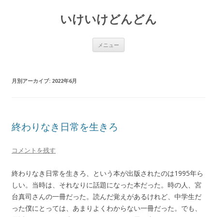
いけいけどんどん
コ
メニュー
ン
テ
ン
ツ
へ
月別アーカイブ:
2022年6月
ス
キ
ッ
プ
終わりなき日常を生きろ
コメントを残す
終わりなき日常を生きろ、という本が出版されたのは1995年ら
しい。当時は、それなりに話題になった本だった。時の人、宮
台真司さんの一冊だった。読んだ覚えがあるけれど、中学生だ
った僕にとっては、あまりよくわからない一冊だった。でも、