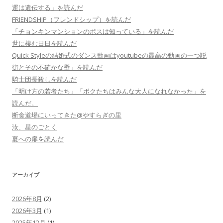
運は遺伝する」を読んだ
FRIENDSHIP（フレンドシップ）を読んだ
「チョンキンマンションのボスは知っている」を読んだ
世に棲む日日を読んだ
Quick Styleの結婚式のダンス動画はyoutubeの最高の動画の一つ説
街とその不確かな壁」を読んだ
騎士団長殺しを読んだ
「明け方の若者たち」「ボクたちはみんな大人になれなかった」を
読んだ。
断食道場にいってきた@やすらぎの里
汝、星のごとく
夏への扉を読んだ
アーカイブ
2026年8月
(2)
2026年3月
(1)
2025年12月
(1)