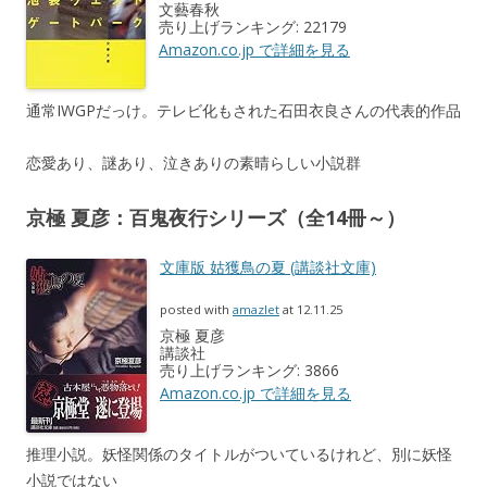
文藝春秋
売り上げランキング: 22179
Amazon.co.jp で詳細を見る
通常IWGPだっけ。テレビ化もされた石田衣良さんの代表的作品
恋愛あり、謎あり、泣きありの素晴らしい小説群
京極 夏彦：百鬼夜行シリーズ（全14冊～）
文庫版 姑獲鳥の夏 (講談社文庫)
posted with
amazlet
at 12.11.25
京極 夏彦
講談社
売り上げランキング: 3866
Amazon.co.jp で詳細を見る
推理小説。妖怪関係のタイトルがついているけれど、別に妖怪
小説ではない