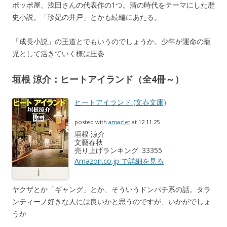
ポッポ屋、浅田さんの代表作の1つ。清の時代をテーマにした歴
史小説。「珍妃の井戸」とかも続編にあたる。
「成長小説」の王道とでもいうのでしょうか。少年が運命の寵
児として活きていく様は圧巻
垣根 涼介：ヒートアイランド（全4冊～）
ヒートアイランド (文春文庫)
posted with
amazlet
at 12.11.25
垣根 涼介
文藝春秋
売り上げランキング: 33355
Amazon.co.jp で詳細を見る
ヤクザとか「ギャング」とか、そういうドンパチ系の話。タラ
ンティーノ好きな人には良いかと思うのですが、いかがでしょ
うか