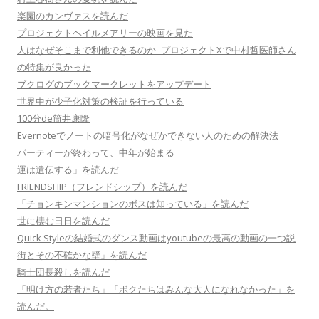
楽園のカンヴァスを読んだ
プロジェクトヘイルメアリーの映画を見た
人はなぜそこまで利他できるのか- プロジェクトXで中村哲医師さん
の特集が良かった
ブクログのブックマークレットをアップデート
世界中が少子化対策の検証を行っている
100分de筒井康隆
Evernoteでノートの暗号化がなぜかできない人のための解決法
パーティーが終わって、中年が始まる
運は遺伝する」を読んだ
FRIENDSHIP（フレンドシップ）を読んだ
「チョンキンマンションのボスは知っている」を読んだ
世に棲む日日を読んだ
Quick Styleの結婚式のダンス動画はyoutubeの最高の動画の一つ説
街とその不確かな壁」を読んだ
騎士団長殺しを読んだ
「明け方の若者たち」「ボクたちはみんな大人になれなかった」を
読んだ。