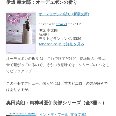
伊坂 幸太郎：オーデュボンの祈り
オーデュボンの祈り (新潮文庫)
posted with
amazlet
at 12.11.25
伊坂 幸太郎
新潮社
売り上げランキング: 3586
Amazon.co.jp で詳細を見る
オーデュボンの祈り は、これで終了だけど、伊坂氏の小説は、
全て繋がっているので、そういう意味では、シリーズの1つとし
てピックアップ
この一冊でデビュー。個人的には「重力ピエロ」の方が好きで
はありますが。
奥田英朗：精神科医伊良部シリーズ（全3冊～）
イン・ザ・プール (文春文庫)