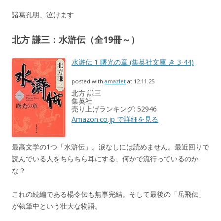
諸葛孔明、泣けます
北方 謙三：水滸伝（全19冊～）
水滸伝 1 曙光の章 (集英社文庫 き 3-44)
posted with
amazlet
at 12.11.25
北方 謙三
集英社
売り上げランキング: 52946
Amazon.co.jp で詳細を見る
最高文学の1つ「水滸伝」。涙なしには読めません。最近回りで
読んでいる人をちらちら耳にする、何かで流行っているのか
な？
これの続編である楊令伝も無事完結。そして最後の「岳飛伝」
が執筆中という壮大な物語。