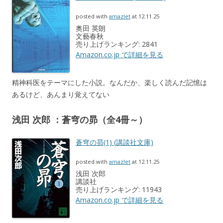
posted with
amazlet
at 12.11.25
奥田 英朗
文藝春秋
売り上げランキング: 2841
Amazon.co.jp で詳細を見る
精神科医をテーマにした小説。なんだか、楽しく読んだ記憶は
あるけど、あんまり覚えてない
浅田 次郎 ：蒼穹の昴（全4冊～）
蒼穹の昴(1) (講談社文庫)
posted with
amazlet
at 12.11.25
浅田 次郎
講談社
売り上げランキング: 11943
Amazon.co.jp で詳細を見る