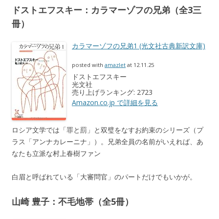
ドストエフスキー：カラマーゾフの兄弟（全3三
冊）
カラマーゾフの兄弟1 (光文社古典新訳文庫)
posted with
amazlet
at 12.11.25
ドストエフスキー
光文社
売り上げランキング: 2723
Amazon.co.jp で詳細を見る
ロシア文学では「罪と罰」と双璧をなすお約束のシリーズ（プ
ラス「アンナカレーニナ」）。兄弟全員の名前がいえれば、あ
なたも立派な村上春樹ファン
白眉と呼ばれている「大審問官」のパートだけでもいかが。
山崎 豊子：不毛地帯（全5冊）