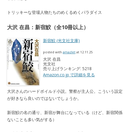
トリッキーな登場人物たちのめくるめくパラダイス
大沢 在昌：新宿鮫（全10冊以上）
新宿鮫 (光文社文庫)
posted with
amazlet
at 12.11.25
大沢 在昌
光文社
売り上げランキング: 5218
Amazon.co.jp で詳細を見る
大沢さんのハードボイルド小説。警察が主人公。こういう設定
が好きなら良いのではないでしょうか。
新宿鮫の名の通り、新宿が舞台になっている（けど、新宿関係
ないことも多い気がする）