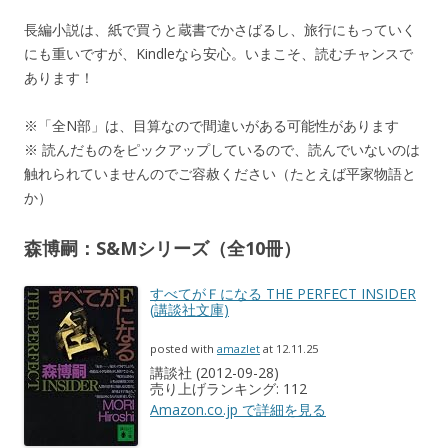
長編小説は、紙で買うと蔵書でかさばるし、旅行にもっていく
にも重いですが、Kindleなら安心。いまこそ、読むチャンスで
あります！
※「全N部」は、目算なので間違いがある可能性があります
※ 読んだものをピックアップしているので、読んでいないのは
触れられていませんのでご容赦ください（たとえば平家物語と
か）
森博嗣：S&Mシリーズ（全10冊）
すべてがＦになる THE PERFECT INSIDER
(講談社文庫)
posted with
amazlet
at 12.11.25
講談社 (2012-09-28)
売り上げランキング: 112
Amazon.co.jp で詳細を見る