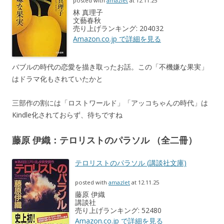
posted with
amazlet
at 12.11.25
林 真理子
文藝春秋
売り上げランキング: 204032
Amazon.co.jp で詳細を見る
バブルの時代の恋愛を描き取ったお話。この「不機嫌な果実」
はドラマ化もされていたかと
三部作の割には「ロストワールド」「アッコちゃんの時代」は
Kindle化されておらず、待ちですね
藤原 伊織：テロリストのパラソル （全二冊）
テロリストのパラソル (講談社文庫)
posted with
amazlet
at 12.11.25
藤原 伊織
講談社
売り上げランキング: 52480
Amazon.co.jp で詳細を見る