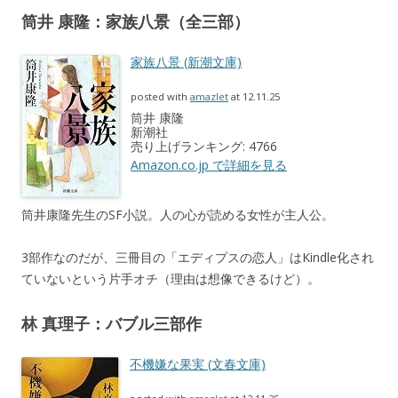
筒井 康隆：家族八景（全三部）
家族八景 (新潮文庫)
posted with
amazlet
at 12.11.25
筒井 康隆
新潮社
売り上げランキング: 4766
Amazon.co.jp で詳細を見る
筒井康隆先生のSF小説。人の心が読める女性が主人公。
3部作なのだが、三冊目の「エディプスの恋人」はKindle化され
ていないという片手オチ（理由は想像できるけど）。
林 真理子：バブル三部作
不機嫌な果実 (文春文庫)