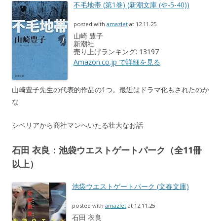
不毛地帯 (第1巻) (新潮文庫 (や-5-40))
posted with
amazlet
at 12.11.25
山崎 豊子
新潮社
売り上げランキング: 13197
Amazon.co.jp で詳細を見る
山崎豊子先生の代表的作品の1つ。最近はドラマ化もされたのか
な
シベリアから商社マンへいたる壮大なお話
石田 衣良：池袋ウエストゲートパーク（全11冊
以上）
池袋ウエストゲートパーク (文春文庫)
posted with
amazlet
at 12.11.25
石田 衣良