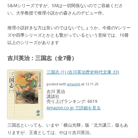
S&Mシリーズですが、SMは一切関係ないのでご容赦くださ
い。大学教授で推理小説かの森さんのデビュー作。
推理小説好きな方は良いのではないでしょうか。今後のVシリー
ズや四季シリーズとかとも繋がっているという意味では、10冊
以上のシリーズがあります
吉川英治：三国志（全7冊）
三国志 (1) (吉川英治歴史時代文庫 33)
posted with
amazlet
at 12.11.25
吉川 英治
講談社
売り上げランキング: 6619
Amazon.co.jp で詳細を見る
三国志といっても、いまや「横山光輝」版「北方謙三」版もあ
りますが、王道としては、やはり吉川英治。