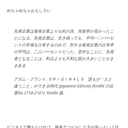
めちゃめちゃおもしろい
先発企業は後発企業よりも約六倍、失敗率が高かったこ
とになる。先発企業は、生き残っても、平均一〇パーセ
ントの市場を占有するのみで、対する後発企業の占有率
の平均は、二八パーセントだった。意外なことに、先発
者となることは、利点よりも不利な面が大きいことがま
まある
アダム・グラント. ＯＲＩＧＩＮＡＬＳ 誰もが「人と
違うこと」ができる時代 (Japanese Edition) (Kindle の位
置No.2158-2161). Kindle 版.
ビジネスで勝ちたければ、後発でコピーした方が良いという話