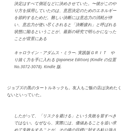
決定はすべて側近などに決めさせていた。〜彼がこのや
り方を採用していたのは、意思決定のためのエネルギー
を節約するためだ。難しい決断には意志力の消耗が伴
い、意志力が使い尽くされると「決断疲れ」と呼ばれる
状態に陥るということが、最新の研究で明らかになった
ことが背景にある
キャロライン・アダムス・ミラー. 実践版ＧＲＩＴ や
り抜く力を手に入れる (Japanese Edition) (Kindle の位置
No.3072-3078). Kindle 版.
ジョブズの黒のタートルネックも。友人もご飯の店は決めたく
ないといっていた。
したがって、「リスクを避ける」という失敗を冒すべき
ではない。なぜなら、実際には、価値あることを追い求
めて失敗をすることが、その後の目標に対する粘り強さ