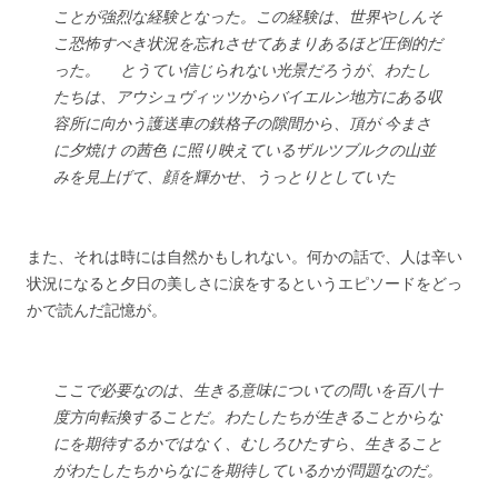
ことが強烈な経験となった。この経験は、世界やしんそ
こ恐怖すべき状況を忘れさせてあまりあるほど圧倒的だ
った。 とうてい信じられない光景だろうが、わたし
たちは、アウシュヴィッツからバイエルン地方にある収
容所に向かう護送車の鉄格子の隙間から、頂が 今まさ
に夕焼け の茜色 に照り映えているザルツブルクの山並
みを見上げて、顔を輝かせ、うっとりとしていた
また、それは時には自然かもしれない。何かの話で、人は辛い
状況になると夕日の美しさに涙をするというエピソードをどっ
かで読んだ記憶が。
ここで必要なのは、生きる意味についての問いを百八十
度方向転換することだ。わたしたちが生きることからな
にを期待するかではなく、むしろひたすら、生きること
がわたしたちからなにを期待しているかが問題なのだ。