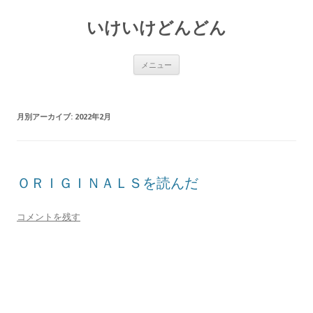
いけいけどんどん
コ
メニュー
ン
テ
ン
ツ
へ
月別アーカイブ:
2022年2月
ス
キ
ッ
プ
ＯＲＩＧＩＮＡＬＳを読んだ
コメントを残す