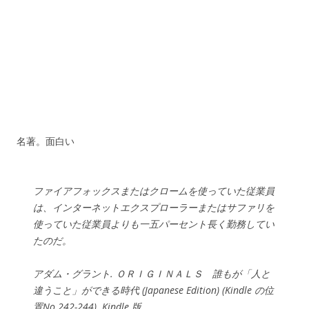
名著。面白い
ファイアフォックスまたはクロームを使っていた従業員
は、インターネットエクスプローラーまたはサファリを
使っていた従業員よりも一五パーセント長く勤務してい
たのだ。
アダム・グラント. ＯＲＩＧＩＮＡＬＳ 誰もが「人と
違うこと」ができる時代 (Japanese Edition) (Kindle の位
置No.242-244). Kindle 版.