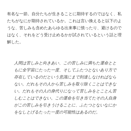
有名な一節。自分たちが生きることに期待するのではなく、私
たちがなにが期待されているか。これは言い換えると以下のよ
うな、苦しみも含めたあらゆる出来事に憤ったり、避けるので
はなく、それをどう受け止めるかが試されているという話と理
解した。
人間は苦しみと向きあい、この苦しみに満ちた運命とと
もに全宇宙にたった一度、そしてふたつとないあり方で
存在しているのだという意識にまで到達しなければなら
ない。だれもその人から苦しみを取り除くことはできな
い。だれもその人の身代りになって苦しみをとことん苦
しむことはできない。この運命を引き当てたその人自身
がこの苦しみを引きうけることに、ふたつとないなにか
をなしとげるたった一度の可能性はあるのだ。