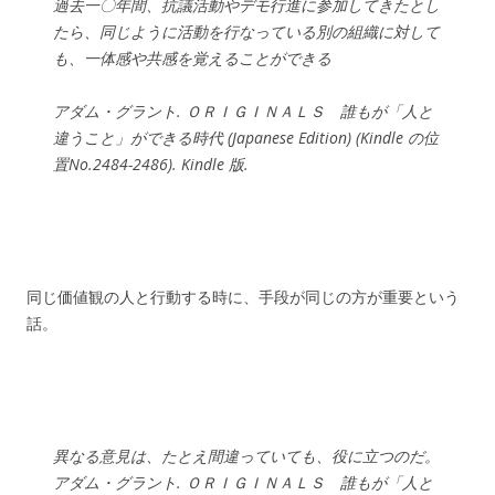
過去一〇年間、抗議活動やデモ行進に参加してきたとし
たら、同じように活動を行なっている別の組織に対して
も、一体感や共感を覚えることができる
アダム・グラント. ＯＲＩＧＩＮＡＬＳ 誰もが「人と
違うこと」ができる時代 (Japanese Edition) (Kindle の位
置No.2484-2486). Kindle 版.
同じ価値観の人と行動する時に、手段が同じの方が重要という
話。
異なる意見は、たとえ間違っていても、役に立つのだ。
アダム・グラント. ＯＲＩＧＩＮＡＬＳ 誰もが「人と