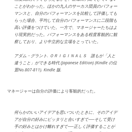
ことがわかった。ほかの九人のサーカス団員のパフォー
マンスと、自分のパフォーマンスを比較して評価しても
らった場合、平均して自分のパフォーマンスに二段階も
高い評価をつけていた。一方で、マネージャーたちはよ
り現実的だった。パフォーマンスをある程度客観的に観
察しており、より中立的な立場をとっていた。
アダム・グラント. ＯＲＩＧＩＮＡＬＳ 誰もが「人と
違うこと」ができる時代 (Japanese Edition) (Kindle の位
置No.807-811). Kindle 版.
マネージャーは自分の評価により客観的だった。
何らかのいいアイデアを思いついたときに、そのアイデ
アが自分の好みにピッタリと合いすぎて──そして受け
手の好みとはかけ離れすぎて──正しく評価することが