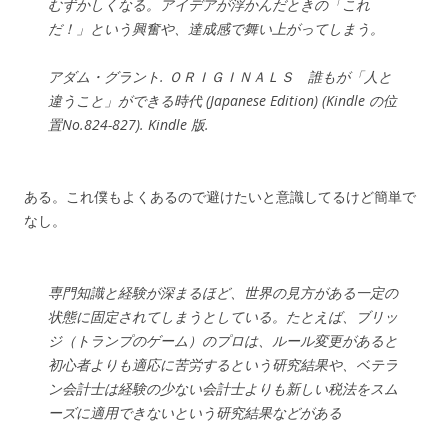
むずかしくなる。アイデアが浮かんだときの「これ
だ！」という興奮や、達成感で舞い上がってしまう。
アダム・グラント. ＯＲＩＧＩＮＡＬＳ 誰もが「人と
違うこと」ができる時代 (Japanese Edition) (Kindle の位
置No.824-827). Kindle 版.
ある。これ僕もよくあるので避けたいと意識してるけど簡単で
なし。
専門知識と経験が深まるほど、世界の見方がある一定の
状態に固定されてしまうとしている。たとえば、ブリッ
ジ（トランプのゲーム）のプロは、ルール変更があると
初心者よりも適応に苦労するという研究結果や、ベテラ
ン会計士は経験の少ない会計士よりも新しい税法をスム
ーズに適用できないという研究結果などがある