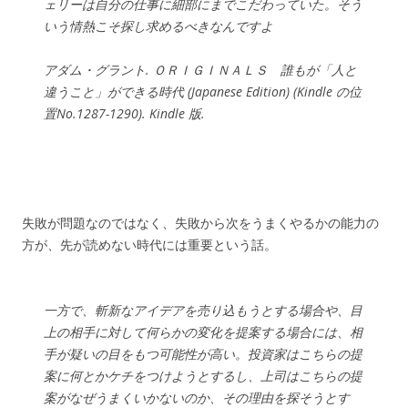
ェリーは自分の仕事に細部にまでこだわっていた。そう
いう情熱こそ探し求めるべきなんですよ
アダム・グラント. ＯＲＩＧＩＮＡＬＳ 誰もが「人と
違うこと」ができる時代 (Japanese Edition) (Kindle の位
置No.1287-1290). Kindle 版.
失敗が問題なのではなく、失敗から次をうまくやるかの能力の
方が、先が読めない時代には重要という話。
一方で、斬新なアイデアを売り込もうとする場合や、目
上の相手に対して何らかの変化を提案する場合には、相
手が疑いの目をもつ可能性が高い。投資家はこちらの提
案に何とかケチをつけようとするし、上司はこちらの提
案がなぜうまくいかないのか、その理由を探そうとす