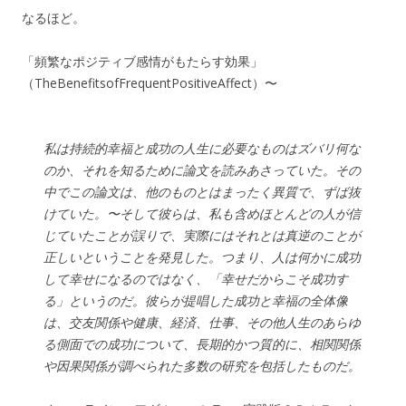
なるほど。
「頻繁なポジティブ感情がもたらす効果」
（TheBenefitsofFrequentPositiveAffect）〜
私は持続的幸福と成功の人生に必要なものはズバリ何な
のか、それを知るために論文を読みあさっていた。その
中でこの論文は、他のものとはまったく異質で、ずば抜
けていた。〜そして彼らは、私も含めほとんどの人が信
じていたことが誤りで、実際にはそれとは真逆のことが
正しいということを発見した。つまり、人は何かに成功
して幸せになるのではなく、「幸せだからこそ成功す
る」というのだ。彼らが提唱した成功と幸福の全体像
は、交友関係や健康、経済、仕事、その他人生のあらゆ
る側面での成功について、長期的かつ質的に、相関関係
や因果関係が調べられた多数の研究を包括したものだ。