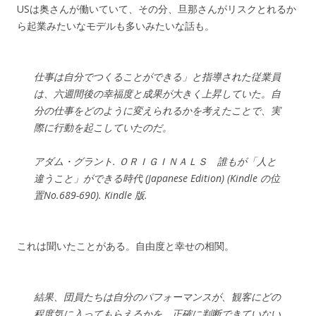
USは奥さんが働いていて、その分、旦那さんがリスクとれるか
ら起業みたいなモデルも多いみたいな話も。
仕事は自分でつくることができる」と指導された従業員
は、六週間後の幸福度と成果が大きく上昇していた。自
分の仕事をどのように変えられるかを考えたことで、実
際に行動を起こしていたのだ。
アダム・グラント. ＯＲＩＧＩＮＡＬＳ 誰もが「人と
違うこと」ができる時代 (Japanese Edition) (Kindle の位
置No.689-690). Kindle 版.
これは聞いたことがある。自由度と幸せの相関。
結果、団員たちは自分のパフォーマンスが、観客にどの
程度気に入ってもらえるかを、正確に判断できていない