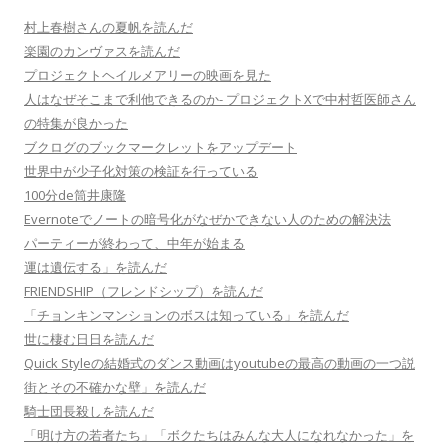
村上春樹さんの夏帆を読んだ
楽園のカンヴァスを読んだ
プロジェクトヘイルメアリーの映画を見た
人はなぜそこまで利他できるのか- プロジェクトXで中村哲医師さん
の特集が良かった
ブクログのブックマークレットをアップデート
世界中が少子化対策の検証を行っている
100分de筒井康隆
Evernoteでノートの暗号化がなぜかできない人のための解決法
パーティーが終わって、中年が始まる
運は遺伝する」を読んだ
FRIENDSHIP（フレンドシップ）を読んだ
「チョンキンマンションのボスは知っている」を読んだ
世に棲む日日を読んだ
Quick Styleの結婚式のダンス動画はyoutubeの最高の動画の一つ説
街とその不確かな壁」を読んだ
騎士団長殺しを読んだ
「明け方の若者たち」「ボクたちはみんな大人になれなかった」を