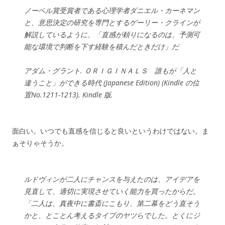
ノーベル賞受賞者である心理学者ダニエル・カーネマン
と、意思決定の研究を専門とするゲーリー・クラインが
解説しているように、「直感が頼りになるのは、予測可
能な環境で判断を下す経験を積んだときだけ」だ
アダム・グラント. ＯＲＩＧＩＮＡＬＳ 誰もが「人と
違うこと」ができる時代 (Japanese Edition) (Kindle の位
置No.1211-1213). Kindle 版.
面白い。いつでも直感を信じると良いというわけではない。ま
ぁそりゃそうか。
ルドヴィンが二人にチャンスを与えたのは、アイデアを
見直して、適切に実現させていく能力を買ったからだ。
「二人は、真夜中に書斎にこもり、第二幕をどう直そう
かと、とことん考えるタイプのヤツらでした。とくにジ