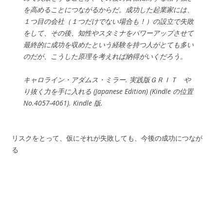
を高めることにつながるからだ。成功した起業家には、
１つ目の会社（１つだけでない場合も！）の設立で失敗
をして、その後、知性やスタミナをパワーアップさせて
最終的に成功を収めたという経験を持つ人がとても多い
のだが、こうした原理を考えれば納得がいくだろう。
キャロライン・アダムス・ミラー. 実践版ＧＲＩＴ や
り抜く力を手に入れる (Japanese Edition) (Kindle の位置
No.4057-4061). Kindle 版.
リスクをとって、仮にそれが失敗しても、今後の成功につなが
る