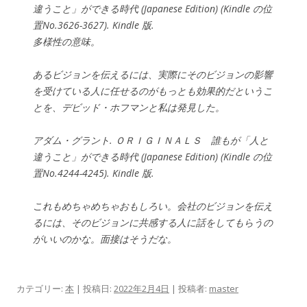
違うこと」ができる時代 (Japanese Edition) (Kindle の位
置No.3626-3627). Kindle 版.
多様性の意味。
あるビジョンを伝えるには、実際にそのビジョンの影響
を受けている人に任せるのがもっとも効果的だというこ
とを、デビッド・ホフマンと私は発見した。
アダム・グラント. ＯＲＩＧＩＮＡＬＳ 誰もが「人と
違うこと」ができる時代 (Japanese Edition) (Kindle の位
置No.4244-4245). Kindle 版.
これもめちゃめちゃおもしろい。会社のビジョンを伝え
るには、そのビジョンに共感する人に話をしてもらうの
がいいのかな。面接はそうだな。
カテゴリー:
本
| 投稿日:
2022年2月4日
|
投稿者:
master