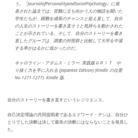
う。『JournalofPersonalityandSocialPsychology』に発
表された論文では、苦難に立ち向かう人の物語を聞いた
学生たちが、困難を成長のチャンスと捉え直して、自分
の人生のストーリーを書き直そうと気持ちを動かされた
ことが示されている。そして、自分のストーリーを書き
直したグループは、調査の対照群と比較して大学を中退
する率がはるかに低かったのだ。
キャロライン・アダムス・ミラー. 実践版ＧＲＩＴ や
り抜く力を手に入れる (Japanese Edition) (Kindle の位置
No.1271-1277). Kindle 版.
自分のストーリーを書き直すというレジリエンス。
自己決定理論の共同提唱者であるエドワード・デシは、自分ひ
とりでした決断は決して最良の決断にはならないことを発見し
た。