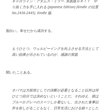
キャロライン・アダムス・ミラー. 実践版ＧＲＩＴ や
り抜く力を手に入れる (Japanese Edition) (Kindle の位置
No.2436-2445). Kindle 版.
面白い。幸せだから成功する。
もうひとつ、ウェルビーイングを向上させる方法として
高い効果が示されているのが、感謝の実践
聞いたことある。
オバマは大統領としての決断が必要となること以外は何
ひとつ自分では決めないということだ。それゆえ、彼は
ブルーかグレーのスーツしか着ないし、出された食事以
外を欲しがることもなく、日常生活における細々とした