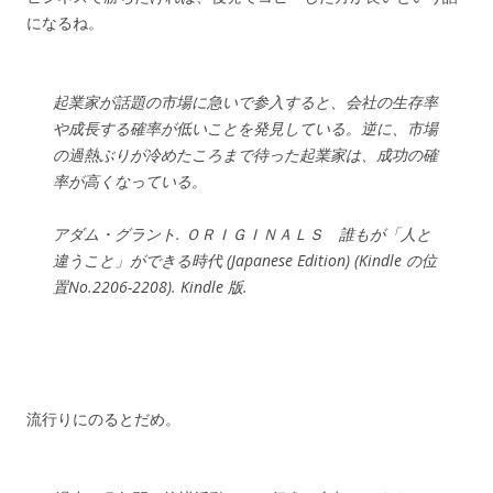
になるね。
起業家が話題の市場に急いで参入すると、会社の生存率
や成長する確率が低いことを発見している。逆に、市場
の過熱ぶりが冷めたころまで待った起業家は、成功の確
率が高くなっている。
アダム・グラント. ＯＲＩＧＩＮＡＬＳ 誰もが「人と
違うこと」ができる時代 (Japanese Edition) (Kindle の位
置No.2206-2208). Kindle 版.
流行りにのるとだめ。