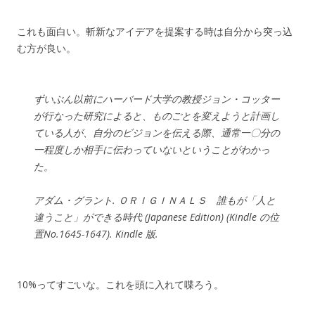
これも面白い。斬新なアイデアを提案する時は自分から突っ込
む方が良い。
ずいぶん以前にハーバード大学の教授ジョン・コッター
が行なった研究によると、ものごとを変えようと計画し
ている人が、自分のビジョンを伝える際、通常一〇分の
一程度しか相手に伝わっていないということがわかっ
た。
アダム・グラント. ＯＲＩＧＩＮＡＬＳ 誰もが「人と
違うこと」ができる時代 (Japanese Edition) (Kindle の位
置No.1645-1647). Kindle 版.
10%ってすごいな。これを頭に入れて喋ろう。