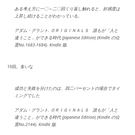
ある考え方に一〇～二〇回くり返し触れると、好感度は
上昇し続けることがわかっている。
アダム・グラント. ＯＲＩＧＩＮＡＬＳ 誰もが「人と
違うこと」ができる時代 (Japanese Edition) (Kindle の位
置No.1683-1684). Kindle 版.
10回。多いな
成功と失敗を分けたのは、四二パーセントの場合でタイ
ミングでした
アダム・グラント. ＯＲＩＧＩＮＡＬＳ 誰もが「人と
違うこと」ができる時代 (Japanese Edition) (Kindle の位
置No.2144). Kindle 版.