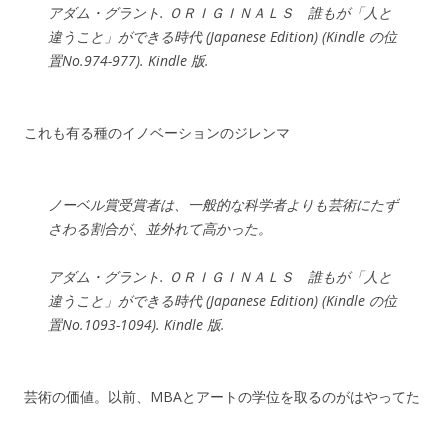
アダム・グラント. ＯＲＩＧＩＮＡＬＳ 誰もが「人と
違うこと」ができる時代 (Japanese Edition) (Kindle の位
置No.974-977). Kindle 版.
これも有る種のイノベーションのジレンマ
ノーベル賞受賞者は、一般的な科学者よりも芸術にたず
さわる割合が、並外れて高かった。
アダム・グラント. ＯＲＩＧＩＮＡＬＳ 誰もが「人と
違うこと」ができる時代 (Japanese Edition) (Kindle の位
置No.1093-1094). Kindle 版.
芸術の価値。以前、MBAとアートの学位を取るのがはやってた