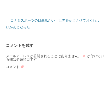
投
←
コナミスポーツの目黒店がい
世界をかえさせておくれよ
→
稿
いかんじだった
ナ
ビ
コメントを残す
ゲ
ー
メールアドレスが公開されることはありません。
※
が付いてい
る欄は必須項目です
シ
コメント
※
ョ
ン