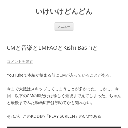
いけいけどんどん
コ
メニュー
ン
テ
ン
ツ
へ
CMと音楽とLMFAOとKishi Bashiと
ス
キ
ッ
プ
コメントを残す
YouTubeで本編が始まる前にCMが入っていることがある。
今まで大抵はスキップしてしまうことが多かった。しかし、今
回、以下のCMの時だけは珍しく最後まで見てしまった。ちゃん
と最後までみた動画広告は初めてかも知れない。
それが、このKDDIの「PLAY SCREEN」のCMである