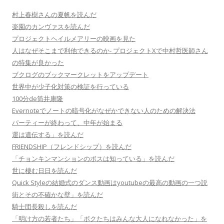
村上春樹さんの夏帆を読んだ
楽園のカンヴァスを読んだ
プロジェクトヘイルメアリーの映画を見た
人はなぜそこまで利他できるのか- プロジェクトXで中村哲医師さん
の特集が良かった
ブクログのブックマークレットをアップデート
世界中が少子化対策の検証を行っている
100分de筒井康隆
Evernoteでノートの暗号化がなぜかできない人のための解決法
パーティーが終わって、中年が始まる
運は遺伝する」を読んだ
FRIENDSHIP（フレンドシップ）を読んだ
「チョンキンマンションのボスは知っている」を読んだ
世に棲む日日を読んだ
Quick Styleの結婚式のダンス動画はyoutubeの最高の動画の一つ説
街とその不確かな壁」を読んだ
騎士団長殺しを読んだ
「明け方の若者たち」「ボクたちはみんな大人になれなかった」を