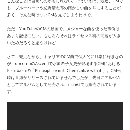
こんなことは自明なのかもしれない。そういえば、最近、CMで
も、ブルーハーツや忌野清志郎の懐かしい曲を耳にすることが
多く、そんな時はついCMを見てしまうわけで。
ただ、YouTubeのCMの動画で、メジャーな曲を使った事例は
あまり記憶にない。もちろんそれはライセンス料の問題が大き
いためだろうと思うけれど
さて、蛇足ながら、キャリアのCM曲で個人的に非常に好きなの
が、docomoのAscendで水原希子女史が登場するCMにおける
Kishi bashiの「Philosiphize in it! Chemicalize with it!」。CM当
時は音源がリリースされていませんでしたが、先日にアルバム
としてアルバムとして発売され、iTunesでも販売されていま
す。