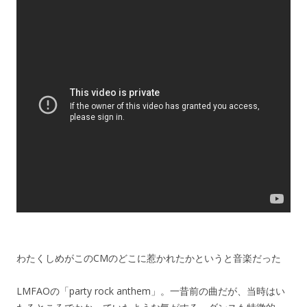
わたくしめがこのCMのどこに惹かれたかというと音楽だった
LMFAOの「party rock anthem」。一昔前の曲だが、当時はい