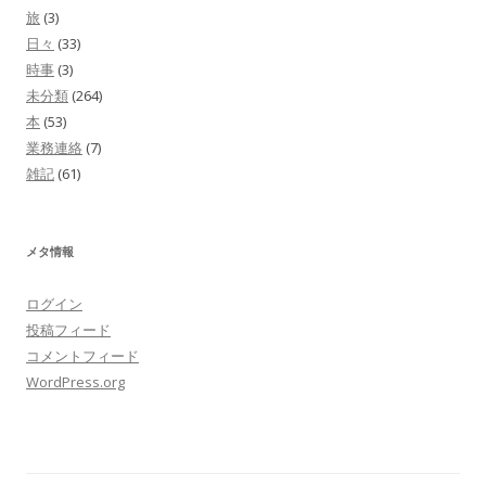
旅
(3)
日々
(33)
時事
(3)
未分類
(264)
本
(53)
業務連絡
(7)
雑記
(61)
メタ情報
ログイン
投稿フィード
コメントフィード
WordPress.org