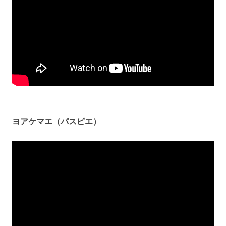
ヨアケマエ（パスピエ）