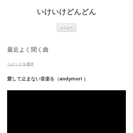
いけいけどんどん
コ
メニュー
ン
テ
ン
ツ
へ
最近よく聞く曲
ス
キ
ッ
プ
コメントを残す
愛して止まない音楽を（andymori ）