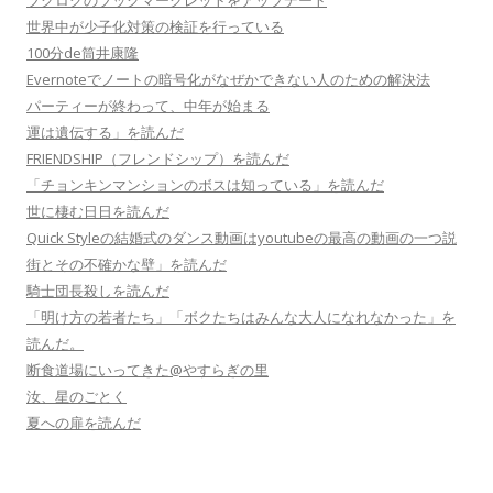
ブクログのブックマークレットをアップデート
世界中が少子化対策の検証を行っている
100分de筒井康隆
Evernoteでノートの暗号化がなぜかできない人のための解決法
パーティーが終わって、中年が始まる
運は遺伝する」を読んだ
FRIENDSHIP（フレンドシップ）を読んだ
「チョンキンマンションのボスは知っている」を読んだ
世に棲む日日を読んだ
Quick Styleの結婚式のダンス動画はyoutubeの最高の動画の一つ説
街とその不確かな壁」を読んだ
騎士団長殺しを読んだ
「明け方の若者たち」「ボクたちはみんな大人になれなかった」を
読んだ。
断食道場にいってきた@やすらぎの里
汝、星のごとく
夏への扉を読んだ