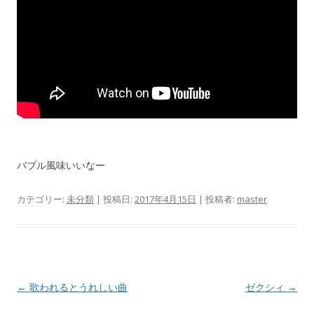
バブル風味いいなー
カテゴリー:
未分類
| 投稿日:
2017年4月15日
|
投稿者:
master
投
←
歌われるとうれしい曲
ゼクシィ
→
稿